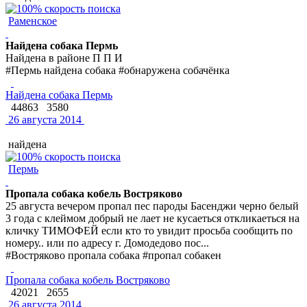
Раменское
Найдена собака Пермь
Найдена в районе П П И
#Пермь найдена собака #обнаружена собачёнка
Найдена собака Пермь
44863
3580
26 августа 2014
найдена
Пермь
Пропала собака кобель Востряково
25 августа вечером пропал пес пароды Басенджи черно белый
3 года с клеймом добрый не лает не кусаеться откликаеться на
кличку ТИМОФЕЙ если кто то увидит просьба сообщить по
номеру.. или по адресу г. Домодедово пос...
#Востряково пропала собака #пропал собакен
Пропала собака кобель Востряково
42021
2655
26 августа 2014