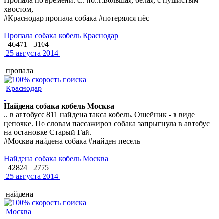
Пропала по времени: с.. по..г.Большая, белая, с пушистым
хвостом,
#Краснодар пропала собака #потерялся пёс
Пропала собака кобель Краснодар
46471
3104
25 августа 2014
пропала
Краснодар
Найдена собака кобель Москва
.. в автобусе 811 найдена такса кобель. Ошейник - в виде
цепочке. По словам пассажиров собака запрыгнула в автобус
на остановке Старый Гай.
#Москва найдена собака #найден песель
Найдена собака кобель Москва
42824
2775
25 августа 2014
найдена
Москва