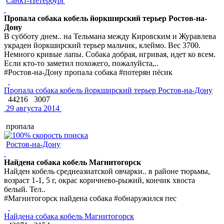
Санкт-Петербург
Пропала собака кобель йоркширский терьер Ростов-на-
Дону
В субботу днем.. на Тельмана между Кировским и Журавлева
украден йоркширский терьер мальчик, клеймо. Вес 3700.
Немного кривые лапы. Собака добрая, игривая, идет ко всем.
Если кто-то заметил похожего, пожалуйста,..
#Ростов-на-Дону пропала собака #потерян пёсик
Пропала собака кобель йоркширский терьер Ростов-на-Дону
44216
3007
29 августа 2014
пропала
Ростов-на-Дону
Найдена собака кобель Магнитогорск
Найден кобель среднеазиатской овчарки.. в районе тюрьмы,
возраст 1-1, 5 г, окрас коричнево-рыжий, кончик хвоста
белый. Тел..
#Магнитогорск найдена собака #обнаружился пес
Найдена собака кобель Магнитогорск