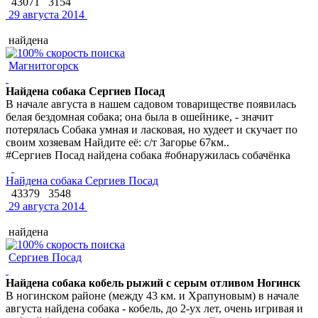
43071
3154
29 августа 2014
найдена
Магнитогорск
Найдена собака Сергиев Посад
В начале августа в нашем садовом товариществе появилась
белая бездомная собака; она была в ошейнике, - значит
потерялась Собака умная и ласковая, но худеет и скучает по
своим хозяевам Найдите её: с/т Загорье 67км..
#Сергиев Посад найдена собака #обнаружилась собачёнка
Найдена собака Сергиев Посад
43379
3548
29 августа 2014
найдена
Сергиев Посад
Найдена собака кобель рыжий с серым отливом Ногинск
В ногинском районе (между 43 км. и Храпуновым) в начале
августа найдена собака - кобель, до 2-ух лет, очень игривая и