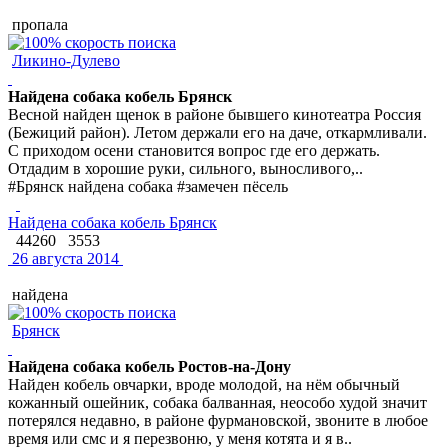
пропала
Ликино-Дулево
Найдена собака кобель Брянск
Весной найден щенок в районе бывшего кинотеатра Россия
(Бежиций район). Летом держали его на даче, откармливали.
С приходом осени становится вопрос где его держать.
Отдадим в хорошие руки, сильного, выносливого,..
#Брянск найдена собака #замечен пёсель
Найдена собака кобель Брянск
44260
3553
26 августа 2014
найдена
Брянск
Найдена собака кобель Ростов-на-Дону
Найден кобель овчарки, вроде молодой, на нём обычный
кожанный ошейник, собака балванная, неособо худой значит
потерялся недавно, в районе фурмановской, звоните в любое
время или смс и я перезвоню, у меня котята и я в..