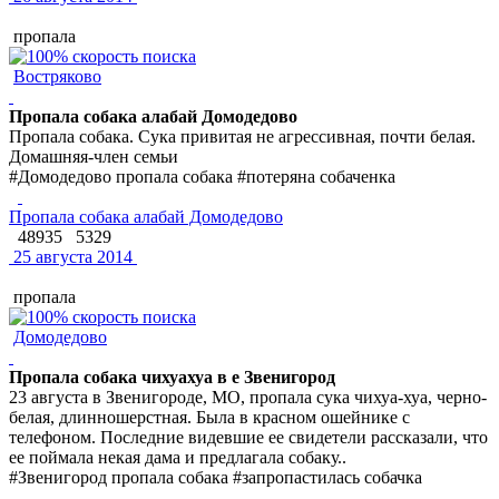
пропала
Востряково
Пропала собака алабай Домодедово
Пропала собака. Сука привитая не агрессивная, почти белая.
Домашняя-член семьи
#Домодедово пропала собака #потеряна собаченка
Пропала собака алабай Домодедово
48935
5329
25 августа 2014
пропала
Домодедово
Пропала собака чихуахуа в е Звенигород
23 августа в Звенигороде, МО, пропала сука чихуа-хуа, черно-
белая, длинношерстная. Была в красном ошейнике с
телефоном. Последние видевшие ее свидетели рассказали, что
ее поймала некая дама и предлагала собаку..
#Звенигород пропала собака #запропастилась собачка