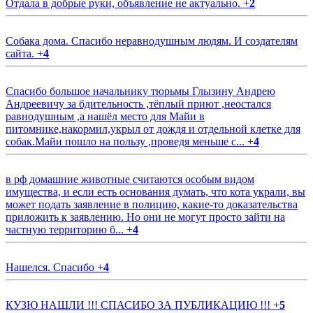
Отдала в добрые руки, объявление не актуально.
+
2
Собака дома. Спасибо неравнодушным людям. И создателям
сайта.
+
4
Спасибо большое начальнику тюрьмы Глызину Андрею
Андреевичу за бдительность ,тёплый приют ,неостался
равнодушным ,а нашёл место для Майи в
питомнике,накормил,укрыл от дождя и отдельной клетке для
собак.Майи пошло на пользу ,проведя меньше с...
+
4
в рф домашние животные считаются особым видом
имущества, и если есть основания думать, что кота украли, вы
может подать заявление в полицию, какие-то доказательства
приложить к заявлению. Но они не могут просто зайти на
частную территорию б...
+
4
Нашелся. Спасибо
+
4
КУЗЮ НАШЛИ !!! СПАСИБО ЗА ПУБЛИКАЦИЮ !!!
+
5