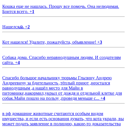
Кошка еще не нашлась. Прошу все помочь. Она нелюдимая.
Боится всего.
+
1
Нашелся🙏
+
2
Кот нашелся! Удалите, пожалуйста, объявление!
+
3
Собака дома. Спасибо неравнодушным людям. И создателям
сайта.
+
4
Спасибо большое начальнику тюрьмы Глызину Андрею
Андреевичу за бдительность ,тёплый приют ,неостался
равнодушным ,а нашёл место для Майи в
питомнике,накормил,укрыл от дождя и отдельной клетке для
собак.Майи пошло на пользу ,проведя меньше с...
+
4
в рф домашние животные считаются особым видом
имущества, и если есть основания думать, что кота украли, вы
может подать заявление в полицию, какие-то доказательства