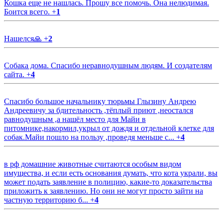
Кошка еще не нашлась. Прошу все помочь. Она нелюдимая.
Боится всего.
+
1
Нашелся🙏
+
2
Собака дома. Спасибо неравнодушным людям. И создателям
сайта.
+
4
Спасибо большое начальнику тюрьмы Глызину Андрею
Андреевичу за бдительность ,тёплый приют ,неостался
равнодушным ,а нашёл место для Майи в
питомнике,накормил,укрыл от дождя и отдельной клетке для
собак.Майи пошло на пользу ,проведя меньше с...
+
4
в рф домашние животные считаются особым видом
имущества, и если есть основания думать, что кота украли, вы
может подать заявление в полицию, какие-то доказательства
приложить к заявлению. Но они не могут просто зайти на
частную территорию б...
+
4