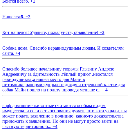
Боится всего.
+
1
Нашелся🙏
+
2
Кот нашелся! Удалите, пожалуйста, объявление!
+
3
Собака дома. Спасибо неравнодушным людям. И создателям
сайта.
+
4
Спасибо большое начальнику тюрьмы Глызину Андрею
Андреевичу за бдительность ,тёплый приют ,неостался
равнодушным ,а нашёл место для Майи в
питомнике,накормил,укрыл от дождя и отдельной клетке для
собак.Майи пошло на пользу ,проведя меньше с...
+
4
в рф домашние животные считаются особым видом
имущества, и если есть основания думать, что кота украли, вы
может подать заявление в полицию, какие-то доказательства
приложить к заявлению. Но они не могут просто зайти на
частную территорию б...
+
4