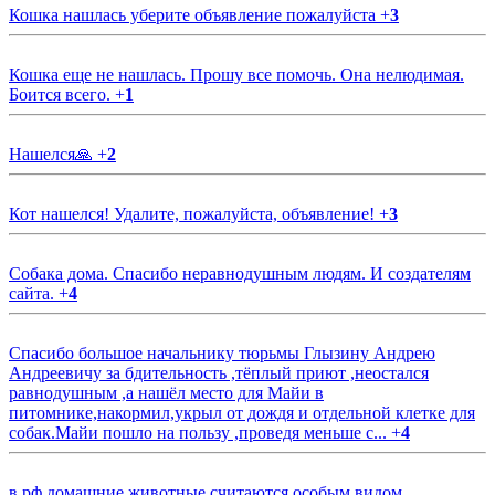
Кошка нашлась уберите объявление пожалуйста
+
3
Кошка еще не нашлась. Прошу все помочь. Она нелюдимая.
Боится всего.
+
1
Нашелся🙏
+
2
Кот нашелся! Удалите, пожалуйста, объявление!
+
3
Собака дома. Спасибо неравнодушным людям. И создателям
сайта.
+
4
Спасибо большое начальнику тюрьмы Глызину Андрею
Андреевичу за бдительность ,тёплый приют ,неостался
равнодушным ,а нашёл место для Майи в
питомнике,накормил,укрыл от дождя и отдельной клетке для
собак.Майи пошло на пользу ,проведя меньше с...
+
4
в рф домашние животные считаются особым видом