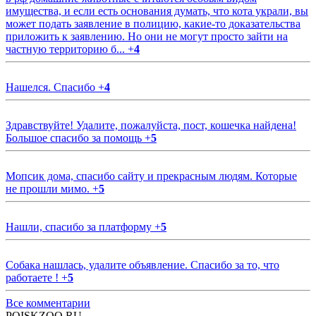
имущества, и если есть основания думать, что кота украли, вы
может подать заявление в полицию, какие-то доказательства
приложить к заявлению. Но они не могут просто зайти на
частную территорию б...
+
4
Нашелся. Спасибо
+
4
Здравствуйте! Удалите, пожалуйста, пост, кошечка найдена!
Большое спасибо за помощь
+
5
Мопсик дома, спасибо сайту и прекрасным людям. Которые
не прошли мимо.
+
5
Нашли, спасибо за платформу
+
5
Собака нашлась, удалите объявление. Спасибо за то, что
работаете !
+
5
Все комментарии
POISKZOO.RU