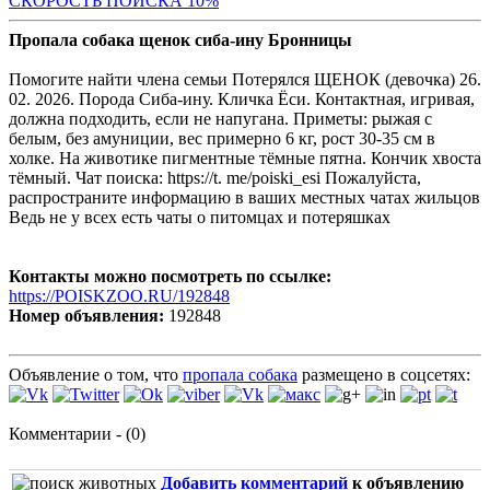
С
КОРОСТЬ ПОИСКА 10%
Пропала собака щенок сиба-ину Бронницы
Помогите найти члена семьи Потерялся ЩЕНОК (девочка) 26.
02. 2026. Порода Сиба-ину. Кличка Ёси. Контактная, игривая,
должна подходить, если не напугана. Приметы: рыжая с
белым, без амуниции, вес примерно 6 кг, рост 30-35 см в
холке. На животике пигментные тёмные пятна. Кончик хвоста
тёмный. Чат поиска: https://t. me/poiski_esi Пожалуйста,
распространите информацию в ваших местных чатах жильцов
Ведь не у всех есть чаты о питомцах и потеряшках
Контакты можно посмотреть по ссылке:
https://POISKZOO.RU/192848
Номер объявления:
192848
Объявление о том, что
пропала собака
размещено в соцсетях:
Комментарии - (0)
Добавить комментарий
к объявлению