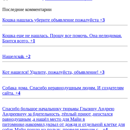
Последние комментарии
Кошка нашлась уберите объявление пожалуйста
+
3
Кошка еще не нашлась. Прошу все помочь. Она нелюдимая.
Боится всего.
+
1
Нашелся🙏
+
2
Кот нашелся! Удалите, пожалуйста, объявление!
+
3
Собака дома. Спасибо неравнодушным людям. И создателям
сайта.
+
4
Спасибо большое начальнику тюрьмы Глызину Андрею
Андреевичу за бдительность ,тёплый приют ,неостался
равнодушным ,а нашёл место для Майи в
питомнике,накормил,укрыл от дождя и отдельной клетке для
собак.Майи пошло на пользу ,проведя меньше с...
+
4