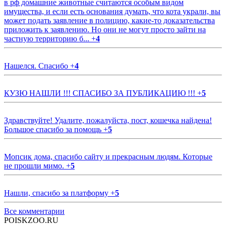
в рф домашние животные считаются особым видом
имущества, и если есть основания думать, что кота украли, вы
может подать заявление в полицию, какие-то доказательства
приложить к заявлению. Но они не могут просто зайти на
частную территорию б...
+
4
Нашелся. Спасибо
+
4
КУЗЮ НАШЛИ !!! СПАСИБО ЗА ПУБЛИКАЦИЮ !!!
+
5
Здравствуйте! Удалите, пожалуйста, пост, кошечка найдена!
Большое спасибо за помощь
+
5
Мопсик дома, спасибо сайту и прекрасным людям. Которые
не прошли мимо.
+
5
Нашли, спасибо за платформу
+
5
Все комментарии
POISKZOO.RU