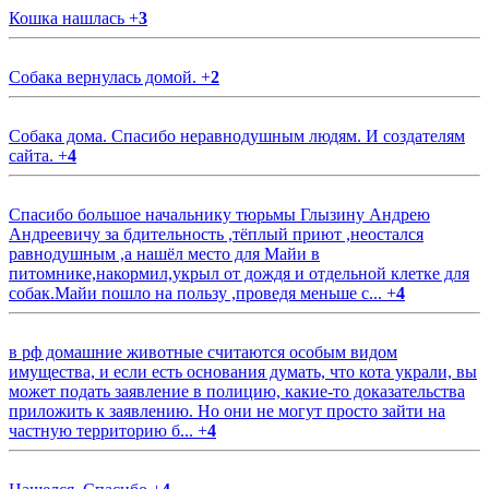
Кошка нашлась
+
3
Собака вернулась домой.
+
2
Собака дома. Спасибо неравнодушным людям. И создателям
сайта.
+
4
Спасибо большое начальнику тюрьмы Глызину Андрею
Андреевичу за бдительность ,тёплый приют ,неостался
равнодушным ,а нашёл место для Майи в
питомнике,накормил,укрыл от дождя и отдельной клетке для
собак.Майи пошло на пользу ,проведя меньше с...
+
4
в рф домашние животные считаются особым видом
имущества, и если есть основания думать, что кота украли, вы
может подать заявление в полицию, какие-то доказательства
приложить к заявлению. Но они не могут просто зайти на
частную территорию б...
+
4