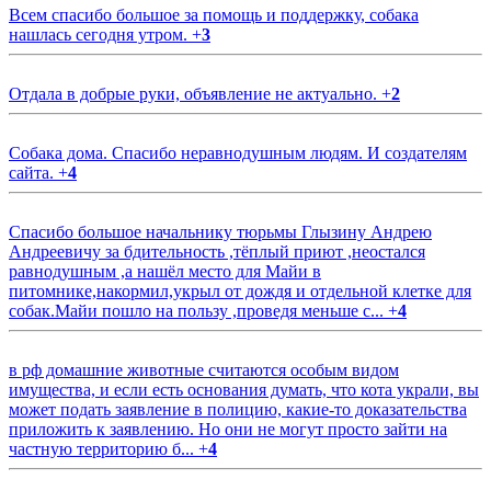
Всем спасибо большое за помощь и поддержку, собака
нашлась сегодня утром.
+
3
Отдала в добрые руки, объявление не актуально.
+
2
Собака дома. Спасибо неравнодушным людям. И создателям
сайта.
+
4
Спасибо большое начальнику тюрьмы Глызину Андрею
Андреевичу за бдительность ,тёплый приют ,неостался
равнодушным ,а нашёл место для Майи в
питомнике,накормил,укрыл от дождя и отдельной клетке для
собак.Майи пошло на пользу ,проведя меньше с...
+
4
в рф домашние животные считаются особым видом
имущества, и если есть основания думать, что кота украли, вы
может подать заявление в полицию, какие-то доказательства
приложить к заявлению. Но они не могут просто зайти на
частную территорию б...
+
4