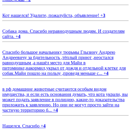
Кот нашелся! Удалите, пожалуйста, объявление!
+
3
Собака дома. Спасибо неравнодушным людям. И создателям
сайта.
+
4
Спасибо большое начальнику тюрьмы Глызину Андрею
Андреевичу за бдительность ,тёплый приют ,неостался
равнодушным ,а нашёл место для Майи в
питомнике,накормил,укрыл от дождя и отдельной клетке для
собак.Майи пошло на пользу ,проведя меньше с...
+
4
в рф домашние животные считаются особым видом
имущества, и если есть основания думать, что кота украли, вы
может подать заявление в полицию, какие-то доказательства
приложить к заявлению. Но они не могут просто зайти на
частную территорию б...
+
4
Нашелся. Спасибо
+
4