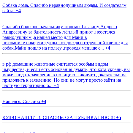
Собака дома. Спасибо неравнодушным людям. И создателям
сайта.
+
4
Спасибо большое начальнику тюрьмы Глызину Андрею
Андреевичу за бдительность ,тёплый приют ,неостался
равнодушным ,а нашёл место для Майи в
питомнике,накормил,укрыл от дождя и отдельной клетке для
собак.Майи пошло на пользу ,проведя меньше с...
+
4
в рф домашние животные считаются особым видом
имущества, и если есть основания думать, что кота украли, вы
может подать заявление в полицию, какие-то доказательства
приложить к заявлению. Но они не могут просто зайти на
частную территорию б...
+
4
Нашелся. Спасибо
+
4
КУЗЮ НАШЛИ !!! СПАСИБО ЗА ПУБЛИКАЦИЮ !!!
+
5