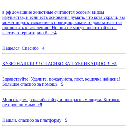
в рф домашние животные считаются особым видом
имущества, и если есть основания думать, что кота украли, вы
может подать заявление в полицию, какие-то доказательства
приложить к заявлению. Но они не могут просто зайти на
частную территорию б...
+
4
Нашелся. Спасибо
+
4
КУЗЮ НАШЛИ !!! СПАСИБО ЗА ПУБЛИКАЦИЮ !!!
+
5
Здравствуйте! Удалите, пожалуйста, пост, кошечка найдена!
Большое спасибо за помощь
+
5
Мопсик дома, спасибо сайту и прекрасным людям. Которые
не прошли мимо.
+
5
Нашли, спасибо за платформу
+
5