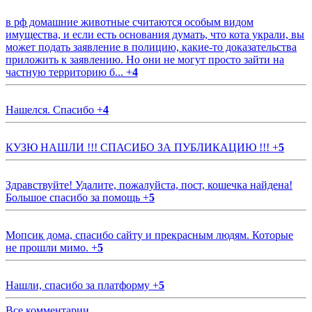
в рф домашние животные считаются особым видом
имущества, и если есть основания думать, что кота украли, вы
может подать заявление в полицию, какие-то доказательства
приложить к заявлению. Но они не могут просто зайти на
частную территорию б...
+
4
Нашелся. Спасибо
+
4
КУЗЮ НАШЛИ !!! СПАСИБО ЗА ПУБЛИКАЦИЮ !!!
+
5
Здравствуйте! Удалите, пожалуйста, пост, кошечка найдена!
Большое спасибо за помощь
+
5
Мопсик дома, спасибо сайту и прекрасным людям. Которые
не прошли мимо.
+
5
Нашли, спасибо за платформу
+
5
Все комментарии