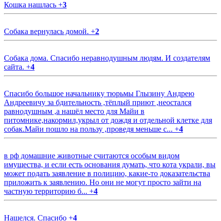
Кошка нашлась
+
3
Собака вернулась домой.
+
2
Собака дома. Спасибо неравнодушным людям. И создателям
сайта.
+
4
Спасибо большое начальнику тюрьмы Глызину Андрею
Андреевичу за бдительность ,тёплый приют ,неостался
равнодушным ,а нашёл место для Майи в
питомнике,накормил,укрыл от дождя и отдельной клетке для
собак.Майи пошло на пользу ,проведя меньше с...
+
4
в рф домашние животные считаются особым видом
имущества, и если есть основания думать, что кота украли, вы
может подать заявление в полицию, какие-то доказательства
приложить к заявлению. Но они не могут просто зайти на
частную территорию б...
+
4
Нашелся. Спасибо
+
4