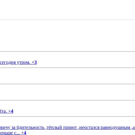
 сегодня утром.
+
3
йта.
+
4
чу за бдительность ,тёплый приют ,неостался равнодушным ,а
еньше с...
+
4