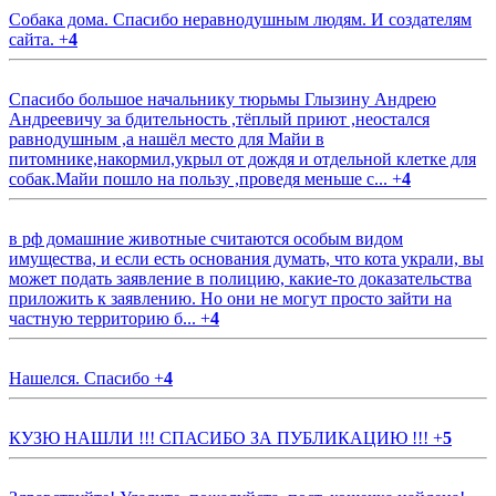
Собака дома. Спасибо неравнодушным людям. И создателям
сайта.
+
4
Спасибо большое начальнику тюрьмы Глызину Андрею
Андреевичу за бдительность ,тёплый приют ,неостался
равнодушным ,а нашёл место для Майи в
питомнике,накормил,укрыл от дождя и отдельной клетке для
собак.Майи пошло на пользу ,проведя меньше с...
+
4
в рф домашние животные считаются особым видом
имущества, и если есть основания думать, что кота украли, вы
может подать заявление в полицию, какие-то доказательства
приложить к заявлению. Но они не могут просто зайти на
частную территорию б...
+
4
Нашелся. Спасибо
+
4
КУЗЮ НАШЛИ !!! СПАСИБО ЗА ПУБЛИКАЦИЮ !!!
+
5