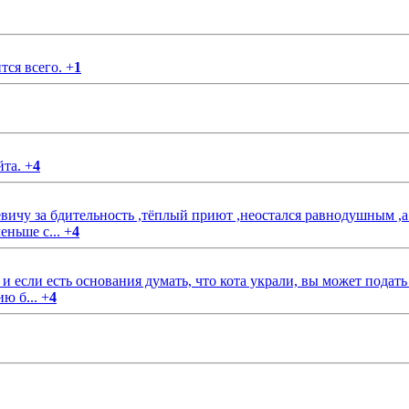
тся всего.
+
1
йта.
+
4
чу за бдительность ,тёплый приют ,неостался равнодушным ,а
еньше с...
+
4
если есть основания думать, что кота украли, вы может подать
ию б...
+
4