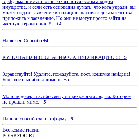
в рф домашние животные считаются особым видом
имущества, и если есть основания думать, что кота украли, вы
может подать заявление в полицию, какие-то доказательства
приложить к заявлению. Но они не могут просто зайти на
частную территорию б...
+
4
Нашелся. Спасибо
+
4
КУЗЮ НАШЛИ !!! СПАСИБО ЗА ПУБЛИКАЦИЮ !!!
+
5
Здравствуйте! Удалите, пожалуйста, пост, кошечка найдена!
Большое спасибо за помощь
+
5
Мопсик дома, спасибо сайту и прекрасным людям. Которые
не прошли мимо.
+
5
Нашли, спасибо за платформу
+
5
Все комментарии
POISKZOO.RU