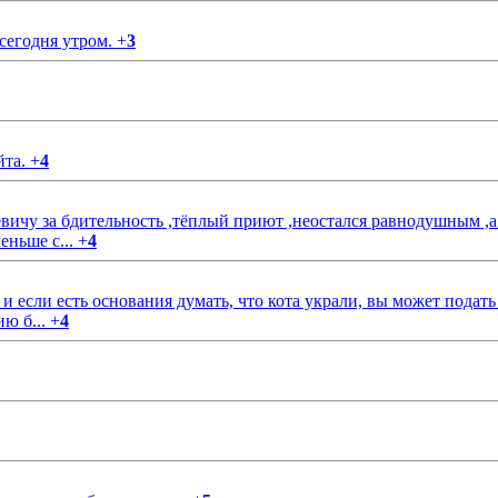
 сегодня утром.
+
3
йта.
+
4
чу за бдительность ,тёплый приют ,неостался равнодушным ,а
еньше с...
+
4
если есть основания думать, что кота украли, вы может подать
ию б...
+
4