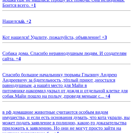
Боится всего.
+
1
Нашелся🙏
+
2
Кот нашелся! Удалите, пожалуйста, объявление!
+
3
Собака дома. Спасибо неравнодушным людям. И создателям
сайта.
+
4
Спасибо большое начальнику тюрьмы Глызину Андрею
Андреевичу за бдительность ,тёплый приют ,неостался
равнодушным ,а нашёл место для Майи в
питомнике,накормил,укрыл от дождя и отдельной клетке для
собак.Майи пошло на пользу ,проведя меньше с...
+
4
в рф домашние животные считаются особым видом
имущества, и если есть основания думать, что кота украли, вы
может подать заявление в полицию, какие-то доказательства
приложить к заявлению. Но они не могут просто зайти на