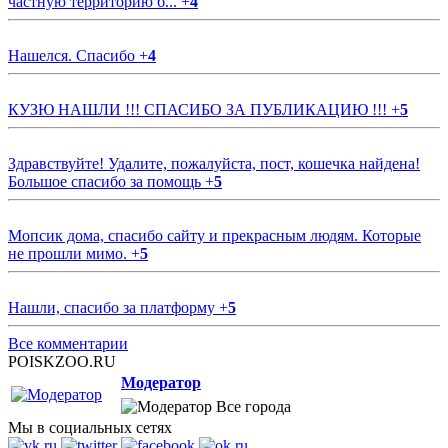
частную территорию б...
+
4
Нашелся. Спасибо
+
4
КУЗЮ НАШЛИ !!! СПАСИБО ЗА ПУБЛИКАЦИЮ !!!
+
5
Здравствуйте! Удалите, пожалуйста, пост, кошечка найдена!
Большое спасибо за помощь
+
5
Мопсик дома, спасибо сайту и прекрасным людям. Которые
не прошли мимо.
+
5
Нашли, спасибо за платформу
+
5
Все комментарии
POISKZOO.RU
Модератор
Все города
Мы в социальных сетях