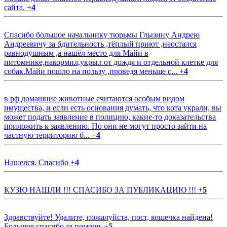
сайта.
+
4
Спасибо большое начальнику тюрьмы Глызину Андрею
Андреевичу за бдительность ,тёплый приют ,неостался
равнодушным ,а нашёл место для Майи в
питомнике,накормил,укрыл от дождя и отдельной клетке для
собак.Майи пошло на пользу ,проведя меньше с...
+
4
в рф домашние животные считаются особым видом
имущества, и если есть основания думать, что кота украли, вы
может подать заявление в полицию, какие-то доказательства
приложить к заявлению. Но они не могут просто зайти на
частную территорию б...
+
4
Нашелся. Спасибо
+
4
КУЗЮ НАШЛИ !!! СПАСИБО ЗА ПУБЛИКАЦИЮ !!!
+
5
Здравствуйте! Удалите, пожалуйста, пост, кошечка найдена!
Большое спасибо за помощь
+
5