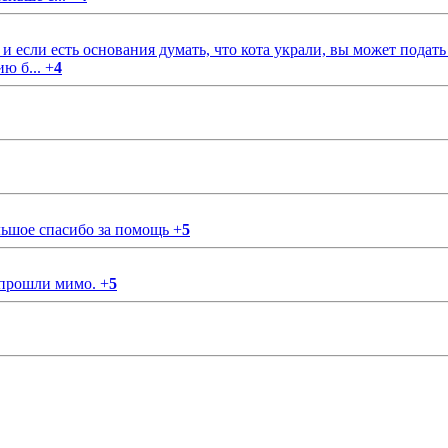
если есть основания думать, что кота украли, вы может подать
ию б...
+
4
ольшое спасибо за помощь
+
5
 прошли мимо.
+
5