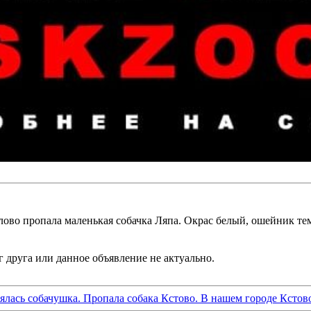
лово пропала маленькая собачка Ляпа. Окрас белый, ошейник тем
рялась собачушка. Пропала собака Кстово. В нашем городе Кстово