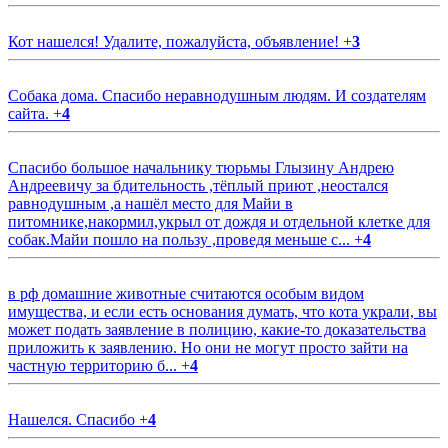
Кот нашелся! Удалите, пожалуйста, объявление!
+
3
Собака дома. Спасибо неравнодушным людям. И создателям
сайта.
+
4
Спасибо большое начальнику тюрьмы Глызину Андрею
Андреевичу за бдительность ,тёплый приют ,неостался
равнодушным ,а нашёл место для Майи в
питомнике,накормил,укрыл от дождя и отдельной клетке для
собак.Майи пошло на пользу ,проведя меньше с...
+
4
в рф домашние животные считаются особым видом
имущества, и если есть основания думать, что кота украли, вы
может подать заявление в полицию, какие-то доказательства
приложить к заявлению. Но они не могут просто зайти на
частную территорию б...
+
4
Нашелся. Спасибо
+
4