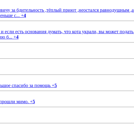
чу за бдительность ,тёплый приют ,неостался равнодушным ,а
еньше с...
+
4
если есть основания думать, что кота украли, вы может подать
ию б...
+
4
ольшое спасибо за помощь
+
5
 прошли мимо.
+
5