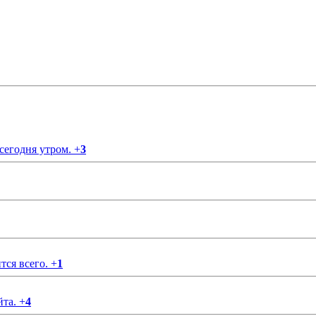
 сегодня утром.
+
3
тся всего.
+
1
йта.
+
4