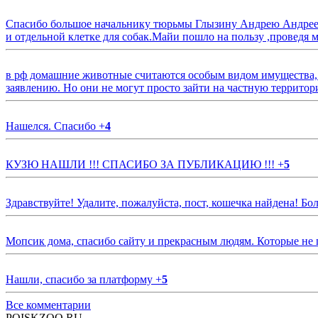
Спасибо большое начальнику тюрьмы Глызину Андрею Андрееви
и отдельной клетке для собак.Майи пошло на пользу ,проведя м
в рф домашние животные считаются особым видом имущества, и 
заявлению. Но они не могут просто зайти на частную территор
Нашелся. Спасибо
+
4
КУЗЮ НАШЛИ !!! СПАСИБО ЗА ПУБЛИКАЦИЮ !!!
+
5
Здравствуйте! Удалите, пожалуйста, пост, кошечка найдена! Б
Мопсик дома, спасибо сайту и прекрасным людям. Которые не
Нашли, спасибо за платформу
+
5
Все комментарии
POISKZOO.RU