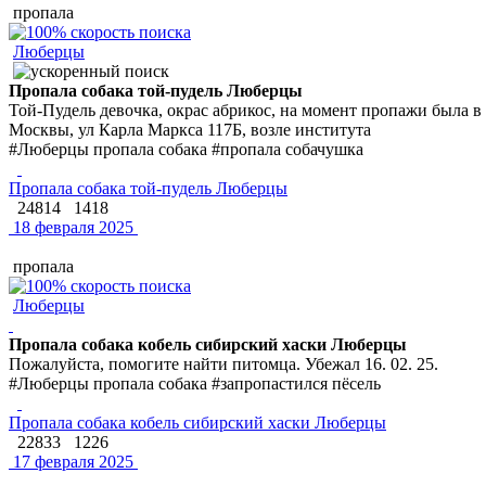
пропала
Люберцы
Пропала собака той-пудель Люберцы
Той-Пудель девочка, окрас абрикос, на момент пропажи была 
Москвы, ул Карла Маркса 117Б, возле института
#Люберцы пропала собака #пропала собачушка
Пропала собака той-пудель Люберцы
24814
1418
18 февраля 2025
пропала
Люберцы
Пропала собака кобель сибирский хаски Люберцы
Пожалуйста, помогите найти питомца. Убежал 16. 02. 25.
#Люберцы пропала собака #запропастился пёсель
Пропала собака кобель сибирский хаски Люберцы
22833
1226
17 февраля 2025