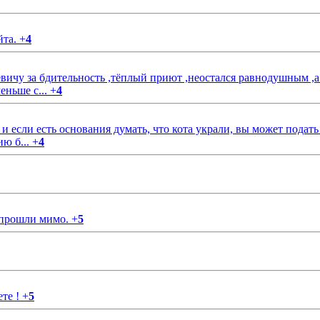
йта.
+
4
чу за бдительность ,тёплый приют ,неостался равнодушным ,а
еньше с...
+
4
если есть основания думать, что кота украли, вы может подать
ию б...
+
4
 прошли мимо.
+
5
ете !
+
5