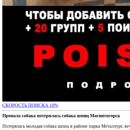
С
КОРОСТЬ ПОИСКА 10%
Пропала собака потерялась собака шпиц Магнитогорск
Потерялась молодая собака шпиц в районе парка Металлург, веч