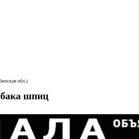
бинская обл.)
обака шпиц