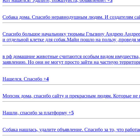
Кот нашелся! Удалите, пожалуйста, объявление!
+
3
Собака дома. Спасибо неравнодушным людям. И создателям са
Спасибо большое начальнику тюрьмы Глызину Андрею Андрееви
и отдельной клетке для собак.Майи пошло на пользу ,проведя м
в рф домашние животные считаются особым видом имущества, и 
заявлению. Но они не могут просто зайти на частную территор
Нашелся. Спасибо
+
4
Мопсик дома, спасибо сайту и прекрасным людям. Которые не
Нашли, спасибо за платформу
+
5
Собака нашлась, удалите объявление. Спасибо за то, что работа