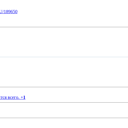
U/189650
тся всего.
+
1