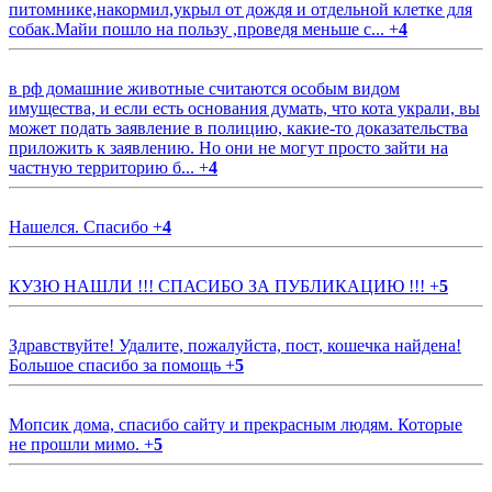
питомнике,накормил,укрыл от дождя и отдельной клетке для
собак.Майи пошло на пользу ,проведя меньше с...
+
4
в рф домашние животные считаются особым видом
имущества, и если есть основания думать, что кота украли, вы
может подать заявление в полицию, какие-то доказательства
приложить к заявлению. Но они не могут просто зайти на
частную территорию б...
+
4
Нашелся. Спасибо
+
4
КУЗЮ НАШЛИ !!! СПАСИБО ЗА ПУБЛИКАЦИЮ !!!
+
5
Здравствуйте! Удалите, пожалуйста, пост, кошечка найдена!
Большое спасибо за помощь
+
5
Мопсик дома, спасибо сайту и прекрасным людям. Которые
не прошли мимо.
+
5