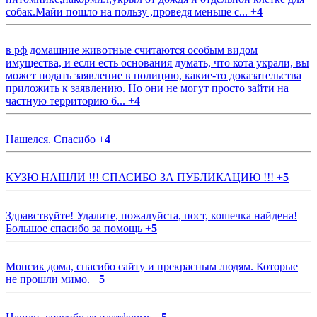
собак.Майи пошло на пользу ,проведя меньше с...
+
4
в рф домашние животные считаются особым видом
имущества, и если есть основания думать, что кота украли, вы
может подать заявление в полицию, какие-то доказательства
приложить к заявлению. Но они не могут просто зайти на
частную территорию б...
+
4
Нашелся. Спасибо
+
4
КУЗЮ НАШЛИ !!! СПАСИБО ЗА ПУБЛИКАЦИЮ !!!
+
5
Здравствуйте! Удалите, пожалуйста, пост, кошечка найдена!
Большое спасибо за помощь
+
5
Мопсик дома, спасибо сайту и прекрасным людям. Которые
не прошли мимо.
+
5