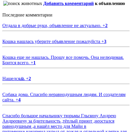
Добавить комментарий
к объявлению
Последние комментарии
Отдала в добрые руки, объявление не актуально.
+
2
Кошка нашлась уберите объявление пожалуйста
+
3
Кошка еще не нашлась. Прошу все помочь. Она нелюдимая.
Боится всего.
+
1
Нашелся🙏
+
2
Собака дома. Спасибо неравнодушным людям. И создателям
сайта.
+
4
Спасибо большое начальнику тюрьмы Глызину Андрею
Андреевичу за бдительность ,тёплый приют ,неостался
равнодушным ,а нашёл место для Майи в
питомнике,накормил,укрыл от дождя и отдельной клетке для