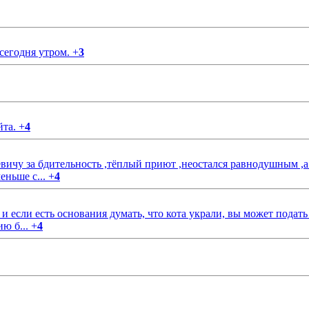
 сегодня утром.
+
3
йта.
+
4
чу за бдительность ,тёплый приют ,неостался равнодушным ,а
еньше с...
+
4
если есть основания думать, что кота украли, вы может подать
ию б...
+
4