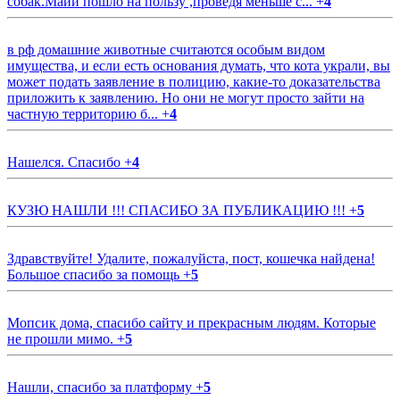
собак.Майи пошло на пользу ,проведя меньше с...
+
4
в рф домашние животные считаются особым видом
имущества, и если есть основания думать, что кота украли, вы
может подать заявление в полицию, какие-то доказательства
приложить к заявлению. Но они не могут просто зайти на
частную территорию б...
+
4
Нашелся. Спасибо
+
4
КУЗЮ НАШЛИ !!! СПАСИБО ЗА ПУБЛИКАЦИЮ !!!
+
5
Здравствуйте! Удалите, пожалуйста, пост, кошечка найдена!
Большое спасибо за помощь
+
5
Мопсик дома, спасибо сайту и прекрасным людям. Которые
не прошли мимо.
+
5
Нашли, спасибо за платформу
+
5