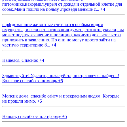
питомнике,накормил,укрыл от дождя и отдельной клетке для
собак.Майи пошло на пользу ,проведя меньше с...
+
4
в рф домашние животные считаются особым видом
имущества, и если есть основания думать, что кота украли, вы
может подать заявление в полицию, какие-то доказательства
приложить к заявлению. Но они не могут просто зайти на
частную территорию б...
+
4
Нашелся. Спасибо
+
4
Здравствуйте! Удалите, пожалуйста, пост, кошечка найдена!
Большое спасибо за помощь
+
5
Мопсик дома, спасибо сайту и прекрасным людям. Которые
не прошли мимо.
+
5
Нашли, спасибо за платформу
+
5