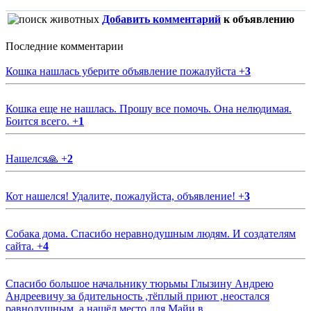
Добавить комментарий
к объявлению
Последние комментарии
Кошка нашлась уберите объявление пожалуйста
+
3
Кошка еще не нашлась. Прошу все помочь. Она нелюдимая.
Боится всего.
+
1
Нашелся🙏
+
2
Кот нашелся! Удалите, пожалуйста, объявление!
+
3
Собака дома. Спасибо неравнодушным людям. И создателям
сайта.
+
4
Спасибо большое начальнику тюрьмы Глызину Андрею
Андреевичу за бдительность ,тёплый приют ,неостался
равнодушным ,а нашёл место для Майи в