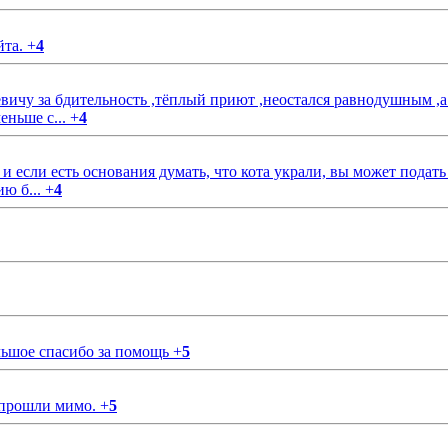
йта.
+
4
чу за бдительность ,тёплый приют ,неостался равнодушным ,а
еньше с...
+
4
если есть основания думать, что кота украли, вы может подать
ию б...
+
4
ольшое спасибо за помощь
+
5
 прошли мимо.
+
5