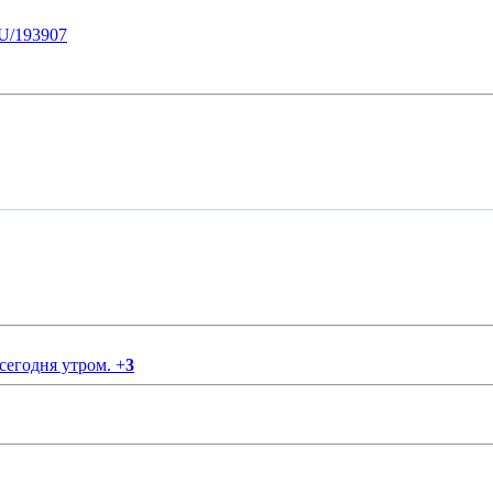
U/193907
 сегодня утром.
+
3