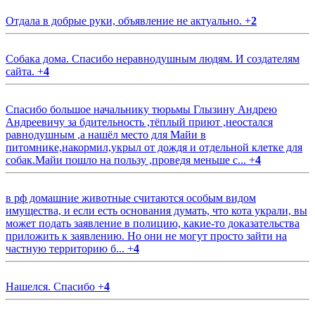
Отдала в добрые руки, объявление не актуально.
+
2
Собака дома. Спасибо неравнодушным людям. И создателям
сайта.
+
4
Спасибо большое начальнику тюрьмы Глызину Андрею
Андреевичу за бдительность ,тёплый приют ,неостался
равнодушным ,а нашёл место для Майи в
питомнике,накормил,укрыл от дождя и отдельной клетке для
собак.Майи пошло на пользу ,проведя меньше с...
+
4
в рф домашние животные считаются особым видом
имущества, и если есть основания думать, что кота украли, вы
может подать заявление в полицию, какие-то доказательства
приложить к заявлению. Но они не могут просто зайти на
частную территорию б...
+
4
Нашелся. Спасибо
+
4