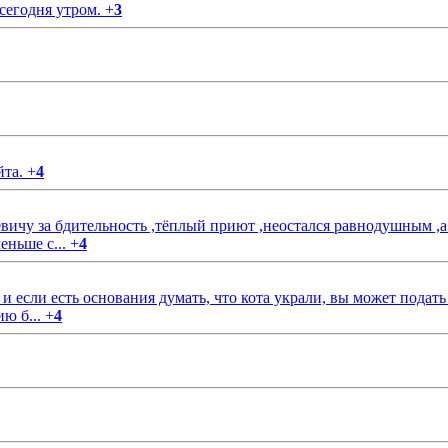
 сегодня утром.
+
3
йта.
+
4
чу за бдительность ,тёплый приют ,неостался равнодушным ,а
еньше с...
+
4
если есть основания думать, что кота украли, вы может подать
ию б...
+
4