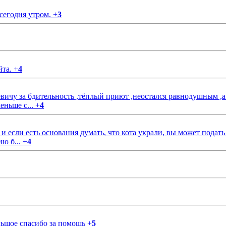
 сегодня утром.
+
3
йта.
+
4
чу за бдительность ,тёплый приют ,неостался равнодушным ,а
еньше с...
+
4
если есть основания думать, что кота украли, вы может подать
ию б...
+
4
ольшое спасибо за помощь
+
5