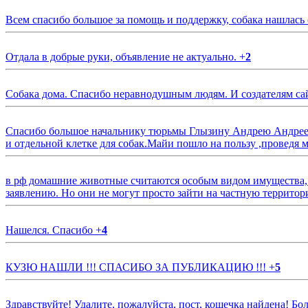
Всем спасибо большое за помощь и поддержку, собака нашлась
Отдала в добрые руки, объявление не актуально.
+
2
Собака дома. Спасибо неравнодушным людям. И создателям са
Спасибо большое начальнику тюрьмы Глызину Андрею Андрееви
и отдельной клетке для собак.Майи пошло на пользу ,проведя м
в рф домашние животные считаются особым видом имущества, и 
заявлению. Но они не могут просто зайти на частную территор
Нашелся. Спасибо
+
4
КУЗЮ НАШЛИ !!! СПАСИБО ЗА ПУБЛИКАЦИЮ !!!
+
5
Здравствуйте! Удалите, пожалуйста, пост, кошечка найдена! Б