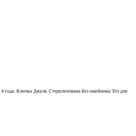
. 4 года. Кличка Джуля. Стерилизована Без ошейника Тел для