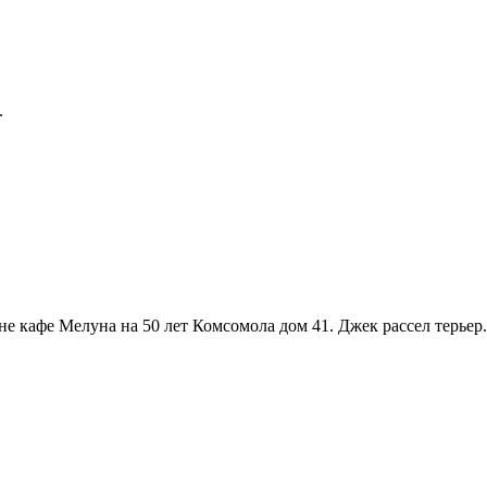
.
не кафе Мелуна на 50 лет Комсомола дом 41. Джек рассел терьер