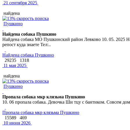
21 сентября 2025
найдена
Пушкино
Найдена собака Пушкино
Найдена собака МО Пушкинский район Левково 10. 05. 2025 Н
репост куда знаете Тел:..
Найдена собака Пушкино
29235
1318
11 мая 2025
найдена
Пушкино
Пропала собака мкр клязьма Пушкино
10. 06 пропала собака. Девочка Ши тцу с бантиком. Совсем до
Пропала собака мкр клязьма Пушкино
15589
469
10 июня 2026