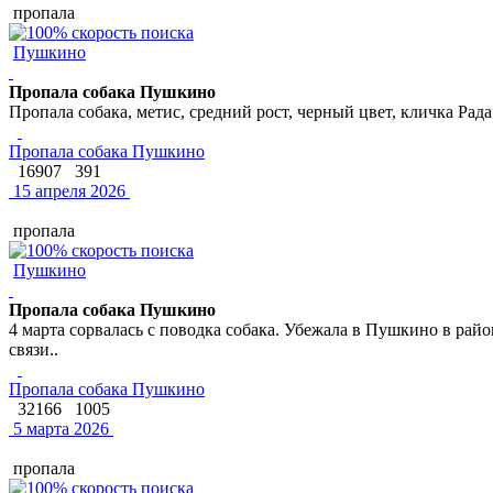
пропала
Пушкино
Пропала собака Пушкино
Пропала собака, метис, средний рост, черный цвет, кличка Рада
Пропала собака Пушкино
16907
391
15 апреля 2026
пропала
Пушкино
Пропала собака Пушкино
4 марта сорвалась с поводка собака. Убежала в Пушкино в райо
связи..
Пропала собака Пушкино
32166
1005
5 марта 2026
пропала