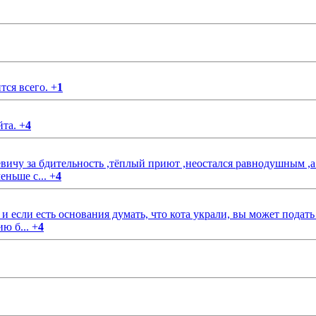
тся всего.
+
1
йта.
+
4
чу за бдительность ,тёплый приют ,неостался равнодушным ,а
еньше с...
+
4
если есть основания думать, что кота украли, вы может подать
ию б...
+
4