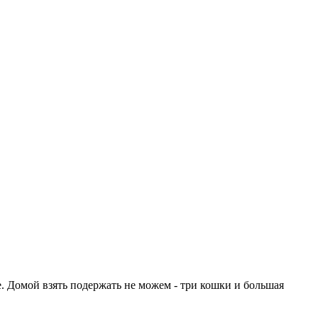
е. Домой взять подержать не можем - три кошки и большая