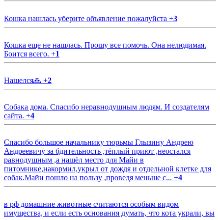
Кошка нашлась уберите объявление пожалуйста
+
3
Кошка еще не нашлась. Прошу все помочь. Она нелюдимая.
Боится всего.
+
1
Нашелся🙏
+
2
Собака дома. Спасибо неравнодушным людям. И создателям
сайта.
+
4
Спасибо большое начальнику тюрьмы Глызину Андрею
Андреевичу за бдительность ,тёплый приют ,неостался
равнодушным ,а нашёл место для Майи в
питомнике,накормил,укрыл от дождя и отдельной клетке для
собак.Майи пошло на пользу ,проведя меньше с...
+
4
в рф домашние животные считаются особым видом
имущества, и если есть основания думать, что кота украли, вы