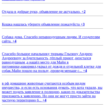
Отдала в добрые руки, объявление не актуально.
+
2
Кошка нашлась уберите объявление пожалуйста
+
3
Собака дома. Спасибо неравнодушным людям. И создателям
сайта.
+
4
Спасибо большое начальнику тюрьмы Глызину Андрею
Андреевичу за бдительность ,тёплый приют ,неостался
равнодушным ,а нашёл место для Майи в
питомнике,накормил,укрыл от дождя и отдельной клетке для
собак.Майи пошло на пользу ,проведя меньше с...
+
4
в рф домашние животные считаются особым видом
имущества, и если есть основания думать, что кота украли, вы
может подать заявление в полицию, какие-то доказательства
приложить к заявлению. Но они не могут просто зайти на
частную территорию б...
+
4