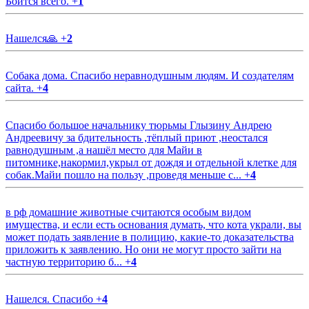
Боится всего.
+
1
Нашелся🙏
+
2
Собака дома. Спасибо неравнодушным людям. И создателям
сайта.
+
4
Спасибо большое начальнику тюрьмы Глызину Андрею
Андреевичу за бдительность ,тёплый приют ,неостался
равнодушным ,а нашёл место для Майи в
питомнике,накормил,укрыл от дождя и отдельной клетке для
собак.Майи пошло на пользу ,проведя меньше с...
+
4
в рф домашние животные считаются особым видом
имущества, и если есть основания думать, что кота украли, вы
может подать заявление в полицию, какие-то доказательства
приложить к заявлению. Но они не могут просто зайти на
частную территорию б...
+
4
Нашелся. Спасибо
+
4