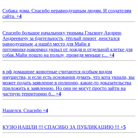
Собака дома. Спасибо неравнодушным людям. И создателям
сайта.
+
4
Спасибо большое начальнику тюрьмы Глызину Андрею
Андреевичу за бдительность ,тёплый приют ,неостался
равнодушным ,а нашёл место для Майи в
питомнике,накормил,укрыл от дождя и отдельной клетке для
собак.Майи пошло на пользу ,проведя меньше с...
+
4
в рф домашние животные считаются особым видом
имущества, и если есть основания думать, что кота украли, вы
может подать заявление в полицию, какие-то доказательства
приложить к заявлению. Но они не могут просто зайти на
частную территорию б...
+
4
Нашелся. Спасибо
+
4
КУЗЮ НАШЛИ !!! СПАСИБО ЗА ПУБЛИКАЦИЮ !!!
+
5