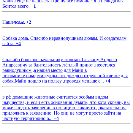
Кошка еще не нашлась. Прошу все помочь. Она нелюдимая.
Боится всего.
+
1
Нашелся🙏
+
2
Собака дома. Спасибо неравнодушным людям. И создателям
сайта.
+
4
Спасибо большое начальнику тюрьмы Глызину Андрею
Андреевичу за бдительность ,тёплый приют ,неостался
равнодушным ,а нашёл место для Майи в
питомнике,накормил,укрыл от дождя и отдельной клетке для
собак.Майи пошло на пользу ,проведя меньше с...
+
4
в рф домашние животные считаются особым видом
имущества, и если есть основания думать, что кота украли, вы
может подать заявление в полицию, какие-то доказательства
приложить к заявлению. Но они не могут просто зайти на
частную территорию б...
+
4