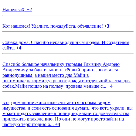
Нашелся🙏
+
2
Кот нашелся! Удалите, пожалуйста, объявление!
+
3
Собака дома. Спасибо неравнодушным людям. И создателям
сайта.
+
4
Спасибо большое начальнику тюрьмы Глызину Андрею
Андреевичу за бдительность ,тёплый приют ,неостался
равнодушным ,а нашёл место для Майи в
питомнике,накормил,укрыл от дождя и отдельной клетке для
собак.Майи пошло на пользу ,проведя меньше с...
+
4
в рф домашние животные считаются особым видом
имущества, и если есть основания думать, что кота украли, вы
может подать заявление в полицию, какие-то доказательства
приложить к заявлению. Но они не могут просто зайти на
частную территорию б...
+
4