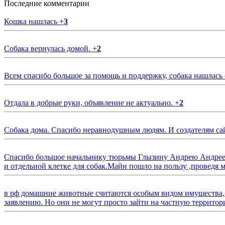
Последние комментарии
Кошка нашлась
+
3
Собака вернулась домой.
+
2
Всем спасибо большое за помощь и поддержку, собака нашлась
Отдала в добрые руки, объявление не актуально.
+
2
Собака дома. Спасибо неравнодушным людям. И создателям са
Спасибо большое начальнику тюрьмы Глызину Андрею Андрееви
и отдельной клетке для собак.Майи пошло на пользу ,проведя м
в рф домашние животные считаются особым видом имущества, и 
заявлению. Но они не могут просто зайти на частную территор