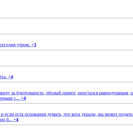
 сегодня утром.
+
3
йта.
+
4
чу за бдительность ,тёплый приют ,неостался равнодушным ,а
еньше с...
+
4
если есть основания думать, что кота украли, вы может подать
ию б...
+
4