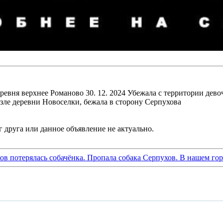
еревня верхнее Романово 30. 12. 2024 Убежала с территории дево
озле деревни Новоселки, бежала в сторону Серпухова
ов потерялась собачёнка. Пропала собака Серпухов. В нашем го