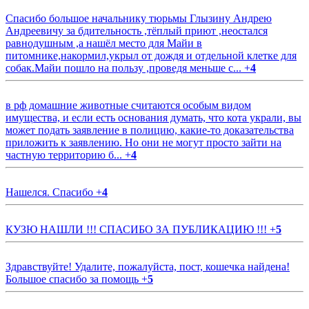
Спасибо большое начальнику тюрьмы Глызину Андрею
Андреевичу за бдительность ,тёплый приют ,неостался
равнодушным ,а нашёл место для Майи в
питомнике,накормил,укрыл от дождя и отдельной клетке для
собак.Майи пошло на пользу ,проведя меньше с...
+
4
в рф домашние животные считаются особым видом
имущества, и если есть основания думать, что кота украли, вы
может подать заявление в полицию, какие-то доказательства
приложить к заявлению. Но они не могут просто зайти на
частную территорию б...
+
4
Нашелся. Спасибо
+
4
КУЗЮ НАШЛИ !!! СПАСИБО ЗА ПУБЛИКАЦИЮ !!!
+
5
Здравствуйте! Удалите, пожалуйста, пост, кошечка найдена!
Большое спасибо за помощь
+
5