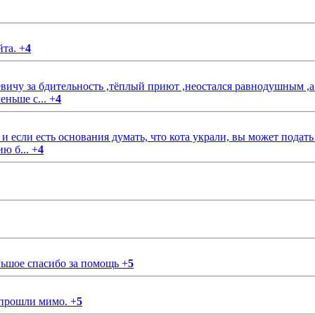
йта.
+
4
чу за бдительность ,тёплый приют ,неостался равнодушным ,а
еньше с...
+
4
если есть основания думать, что кота украли, вы может подать
ию б...
+
4
ольшое спасибо за помощь
+
5
 прошли мимо.
+
5