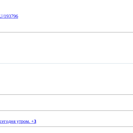
U/193796
 сегодня утром.
+
3