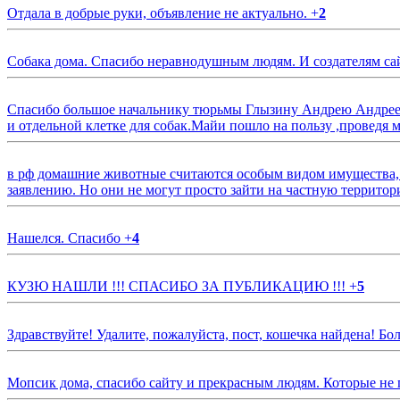
Отдала в добрые руки, объявление не актуально.
+
2
Собака дома. Спасибо неравнодушным людям. И создателям са
Спасибо большое начальнику тюрьмы Глызину Андрею Андрееви
и отдельной клетке для собак.Майи пошло на пользу ,проведя м
в рф домашние животные считаются особым видом имущества, и 
заявлению. Но они не могут просто зайти на частную территор
Нашелся. Спасибо
+
4
КУЗЮ НАШЛИ !!! СПАСИБО ЗА ПУБЛИКАЦИЮ !!!
+
5
Здравствуйте! Удалите, пожалуйста, пост, кошечка найдена! Б
Мопсик дома, спасибо сайту и прекрасным людям. Которые не