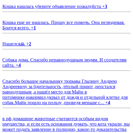
Кошка нашлась уберите объявление пожалуйста
+
3
Кошка еще не нашлась. Прошу все помочь. Она нелюдимая.
Боится всего.
+
1
Нашелся🙏
+
2
Собака дома. Спасибо неравнодушным людям. И создателям
сайта.
+
4
Спасибо большое начальнику тюрьмы Глызину Андрею
Андреевичу за бдительность ,тёплый приют ,неостался
равнодушным ,а нашёл место для Майи в
питомнике,накормил,укрыл от дождя и отдельной клетке для
собак.Майи пошло на пользу ,проведя меньше с...
+
4
в рф домашние животные считаются особым видом
имущества, и если есть основания думать, что кота украли, вы
может подать заявление в полицию, какие-то доказательства