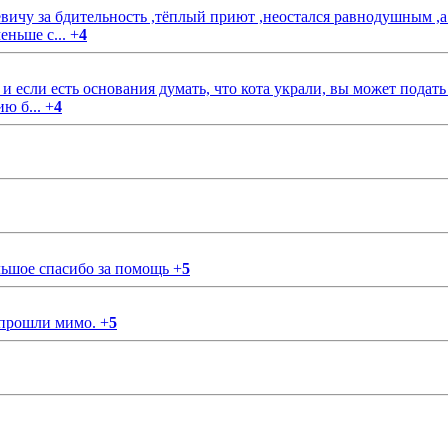
чу за бдительность ,тёплый приют ,неостался равнодушным ,а
еньше с...
+
4
если есть основания думать, что кота украли, вы может подать
ию б...
+
4
ольшое спасибо за помощь
+
5
 прошли мимо.
+
5