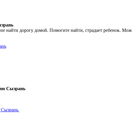
ызрань
ог не найти дорогу домой. Помогите найти, страдает ребенок. М
ань
цию Сызрань
ю Сызрань