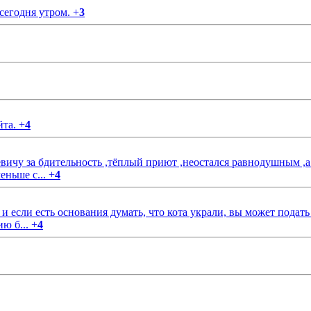
 сегодня утром.
+
3
йта.
+
4
чу за бдительность ,тёплый приют ,неостался равнодушным ,а
еньше с...
+
4
если есть основания думать, что кота украли, вы может подать
ию б...
+
4