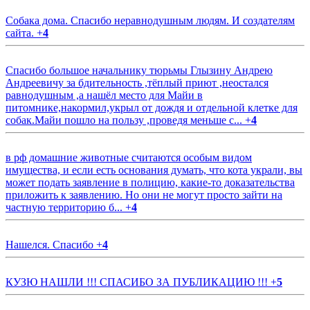
Собака дома. Спасибо неравнодушным людям. И создателям
сайта.
+
4
Спасибо большое начальнику тюрьмы Глызину Андрею
Андреевичу за бдительность ,тёплый приют ,неостался
равнодушным ,а нашёл место для Майи в
питомнике,накормил,укрыл от дождя и отдельной клетке для
собак.Майи пошло на пользу ,проведя меньше с...
+
4
в рф домашние животные считаются особым видом
имущества, и если есть основания думать, что кота украли, вы
может подать заявление в полицию, какие-то доказательства
приложить к заявлению. Но они не могут просто зайти на
частную территорию б...
+
4
Нашелся. Спасибо
+
4
КУЗЮ НАШЛИ !!! СПАСИБО ЗА ПУБЛИКАЦИЮ !!!
+
5