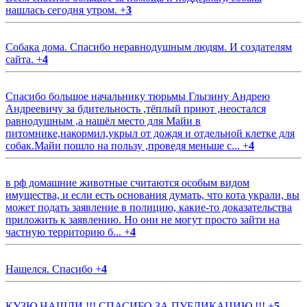
нашлась сегодня утром.
+
3
Собака дома. Спасибо неравнодушным людям. И создателям
сайта.
+
4
Спасибо большое начальнику тюрьмы Глызину Андрею
Андреевичу за бдительность ,тёплый приют ,неостался
равнодушным ,а нашёл место для Майи в
питомнике,накормил,укрыл от дождя и отдельной клетке для
собак.Майи пошло на пользу ,проведя меньше с...
+
4
в рф домашние животные считаются особым видом
имущества, и если есть основания думать, что кота украли, вы
может подать заявление в полицию, какие-то доказательства
приложить к заявлению. Но они не могут просто зайти на
частную территорию б...
+
4
Нашелся. Спасибо
+
4
КУЗЮ НАШЛИ !!! СПАСИБО ЗА ПУБЛИКАЦИЮ !!!
+
5