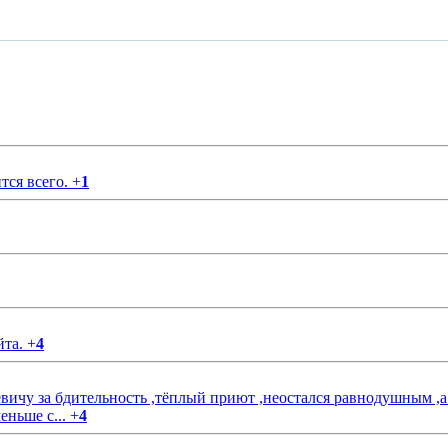
тся всего.
+
1
йта.
+
4
чу за бдительность ,тёплый приют ,неостался равнодушным ,а
еньше с...
+
4