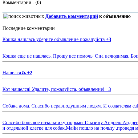
Комментарии - (0)
Добавить комментарий
к объявлению
Последние комментарии
Кошка нашлась уберите объявление пожалуйста
+
3
Кошка еще не нашлась. Прошу все помочь. Она нелюдимая. Бои
Нашелся🙏
+
2
Кот нашелся! Удалите, пожалуйста, объявление!
+
3
Собака дома. Спасибо неравнодушным людям. И создателям са
Спасибо большое начальнику тюрьмы Глызину Андрею Андрееви
и отдельной клетке для собак.Майи пошло на пользу ,проведя м