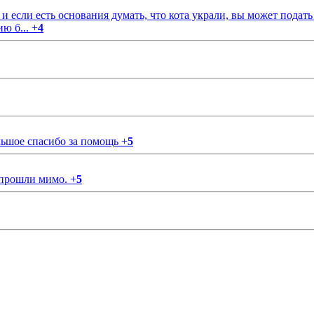
если есть основания думать, что кота украли, вы может подать
ию б...
+
4
ольшое спасибо за помощь
+
5
 прошли мимо.
+
5